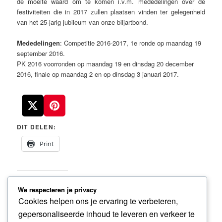
de moeite waard om te komen i.v.m. mededelingen over de
festiviteiten die in 2017 zullen plaatsen vinden ter gelegenheid
van het 25-jarig jubileum van onze biljartbond.
Mededelingen
: Competitie 2016-2017, 1e ronde op maandag 19
september 2016.
PK 2016 voorronden op maandag 19 en dinsdag 20 december
2016, finale op maandag 2 en op dinsdag 3 januari 2017.
DIT DELEN:
Print
GERELATEERD
We respecteren je privacy
Cookies helpen ons je ervaring te verbeteren,
Uitnodiging Algemene
Vooraankondiging
Jaarvergadering 2026
Algemene jaarvergadering
gepersonaliseerde inhoud te leveren en verkeer te