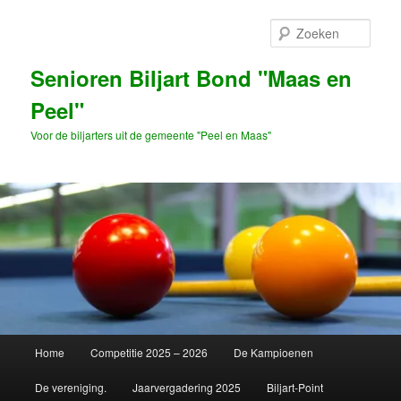
Spring
naar
Zoek
de
primaire
Senioren Biljart Bond "Maas en
inhoud
Peel"
Voor de biljarters uit de gemeente "Peel en Maas"
Hoofdmenu
Home
Competitie 2025 – 2026
De Kampioenen
De vereniging.
Jaarvergadering 2025
Biljart-Point