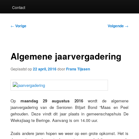
Contact
Bericht
←
Vorige
Volgende
→
navigatie
Algemene jaarvergadering
Geplaatst op
22 april, 2016
door
Frans Tijssen
Op
maandag 29 augustus 2016
wordt de algemene
jaarvergadering van de Senioren Biljart Bond “Maas en Peel
gehouden. Deze vindt dit jaar plaats in gemeenschapshuis De
Wieksjlaag te Beringe. Aanvang is om 14.00 uur.
Zoals andere jaren hopen we weer op een grote opkomst. Het is